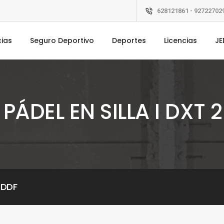
628121861 - 92722702
cias
Seguro Deportivo
Deportes
Licencias
JE
PÁDEL EN SILLA I DXT 
XDDF