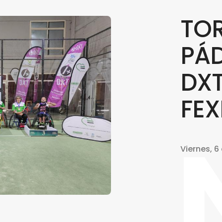
TO
PÁD
DXT
FE
Viernes, 6