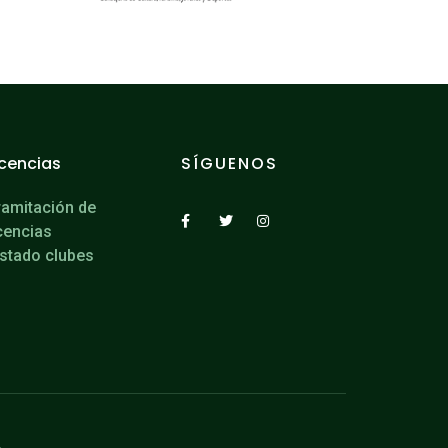
icencias
SÍGUENOS
ramitación de
icencias
istado clubes