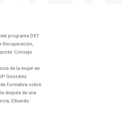
vo del programa DXT
de Recuperación,
eporte: Consejo
ncia de la mujer en
r Mª González
nada formativa sobre
 la disputa de una
arcía, Eduardo