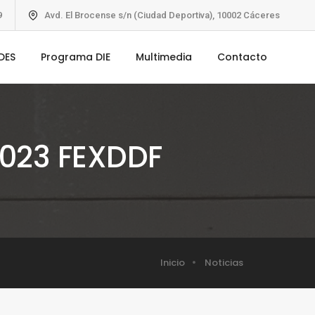
9
Avd. El Brocense s/n (Ciudad Deportiva), 10002 Cáceres
DES
Programa DIE
Multimedia
Contacto
2023 FEXDDF
Inicio
Noticias